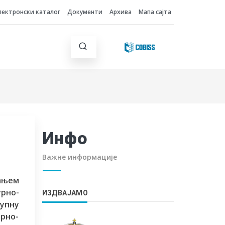
лектронски каталог
Документи
Архива
Мапа сајта
Инфо
Важне информације
вањем
урно-
ИЗДВАЈАМО
упну
рно-