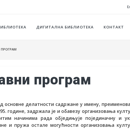
Е
БИБЛИОТЕКА
ДИГИТАЛНА БИБЛИОТЕКА
КОНТАКТ
 ПРОГРАМ
авни програм
д основне делатности садржане у имену, преимено
5. године, задржала је и обавезу организовања култ
читим начинима рада обједињује појединачну и ук
ине и пружа остале могућности организовања култу