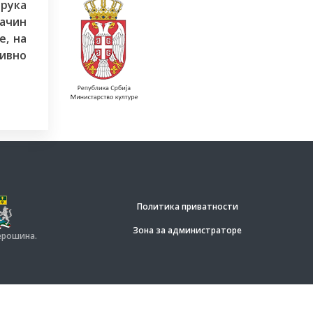
рука
начин
е, на
ивно
Политика приватности
Зона за администраторе
рошина.