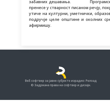
забавних дешавања. Програмска орј
пренесе у стварност писаном речју, пок
утиче на културни, уметнички, образов
подручје целе општине и околних ср
афирмишу.
Веб софтвер за јавне субјекте израдио: Релоад
© Задржана права на софтвер и дизајн.