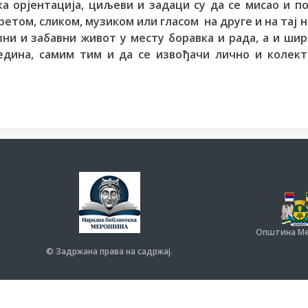
ентација, циљеви и задаци су да се мисао и по
ретом, сликом, музиком или гласом на друге и на тај 
ни и забавни живот у месту боравка и рада, а и шир
едина, самим тим и да се извођачи лично и колект
Општина Ме
© Задржана права на садржај.